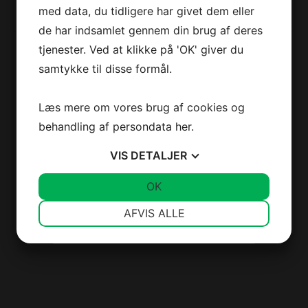
med data, du tidligere har givet dem eller
email
*
de har indsamlet gennem din brug af deres
Jeg accepterer
vilkårene
tjenester. Ved at klikke på 'OK' giver du
Philips Airfryer
Jeg er ikke en robot
samtykke til disse formål.
NA352/00
Tilbered god, sund mad med stort set ingen tilsat olie til sunde
måltider, der ikke går på kompromis med smagen.
Læs mere om vores brug af cookies og
behandling af persondata
her
.
Effekt
2750 W
Kapacitet
9 L
VIS
DETALJER
Vi spammer ikke! Læs vores
Farve
Sort
privatlivspolitik
hvis du vil vide
JA
NEJ
OK
JA
NEJ
2.299,-
mere.
NØDVENDIGE
PRÆFERENCER
AFVIS ALLE
LÆG I KURV
JA
NEJ
JA
NEJ
MARKETING
STATISTIK