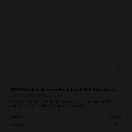
OBH Nordica Airfryer Easy Fry & Grill Precision 2in
Easy Fry & Grill Precision 2in
Med OBH Nordica frituregryde kan du lave mad med 99 %
mindre fedt på af den hurtige og varme luftstørm.
Effekt
1550 W
Kapacitet
4,1 L