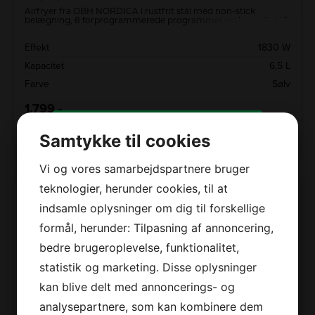
Airfryer fra OBH NORDICA i rustfrit stål med non-stick
belægning, 8 forprogrammerede programmer og kapacitet til
6,5 liter.
Effekt
1830 W
Kapacitet
6,5 L
Farve
Sølv
1.799,-
LÆG I KURV
Samtykke til cookies
Vi og vores samarbejdspartnere bruger
Tilmeld dig vores
teknologier, herunder cookies, til at
nyhedsbrev og modtag
indsamle oplysninger om dig til forskellige
stærke tilbud, tips,
konkurrencer og nyheder
formål, herunder: Tilpasning af annoncering,
direkte i din indbakke!
bedre brugeroplevelse, funktionalitet,
statistik og marketing. Disse oplysninger
kan blive delt med annoncerings- og
Dit
navn
*
analysepartnere, som kan kombinere dem
Din