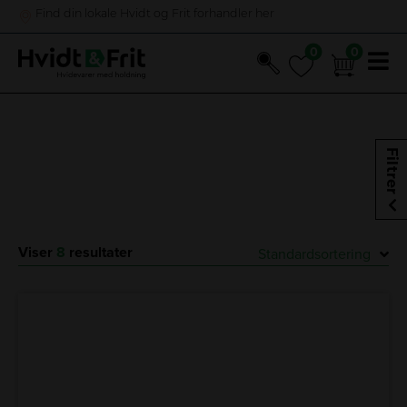
Find din lokale Hvidt og Frit forhandler her
0
0
0
0
Hop
til
Forside
/
Køkken
/
Køkkenmaskiner
/ Airfryers
indholdet
Airfryers
Filtrer
Viser
8
resultater
Standardsortering