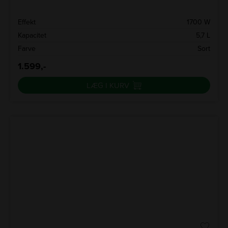
Effekt
1700 W
Kapacitet
5,7 L
Farve
Sort
1.599,-
LÆG I KURV