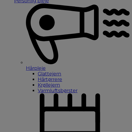
Personlig pleje
Hårpleje
Glattejern
Hårtørrere
Krøllejern
Varmluftsbørster