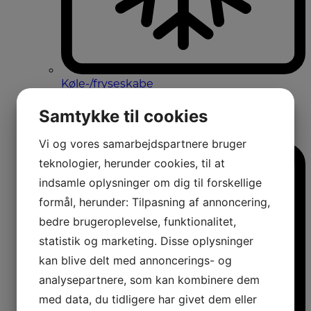
Køle-/fryseskabe
Fritstående køle-/fryseskabe
Integrerbare køle-/fryseskabe
Samtykke til cookies
Køleskabe med fryseboks
Amerikanerkøleskabe
Vi og vores samarbejdspartnere bruger
teknologier, herunder cookies, til at
indsamle oplysninger om dig til forskellige
formål, herunder: Tilpasning af annoncering,
bedre brugeroplevelse, funktionalitet,
statistik og marketing. Disse oplysninger
kan blive delt med annoncerings- og
analysepartnere, som kan kombinere dem
med data, du tidligere har givet dem eller