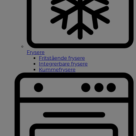
Frysere
Fritstående frysere
Integrerbare frysere
Kummefrysere