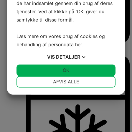
de har indsamlet gennem din brug af deres
tjenester. Ved at klikke på 'OK' giver du
samtykke til disse formål.
Læs mere om vores brug af cookies og
behandling af persondata
her
.
Vinkøleskabe
Vinkøleskabe
VIS
DETALJER
JA
NEJ
OK
JA
NEJ
NØDVENDIGE
PRÆFERENCER
AFVIS ALLE
JA
NEJ
JA
NEJ
MARKETING
STATISTIK