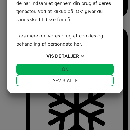
de har indsamlet gennem din brug af deres
tjenester. Ved at klikke på 'OK' giver du
samtykke til disse formål.
Vinkøleskabe
Vinkøleskabe
Læs mere om vores brug af cookies og
behandling af persondata
her
.
VIS
DETALJER
JA
NEJ
OK
JA
NEJ
NØDVENDIGE
PRÆFERENCER
AFVIS ALLE
JA
NEJ
JA
NEJ
MARKETING
STATISTIK