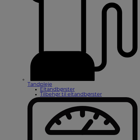
Tandpleje
Eltandbørster
Tilbehør til eltandbørster