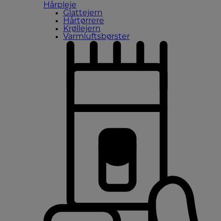
Hårpleje
Glattejern
Hårtørrere
Krøllejern
Varmluftsbørster