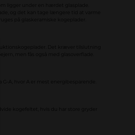
om ligger under en hærdet glasplade.
e, og det kan tage længere tid at varme
bruges på glaskeramiske kogeplader.
ktionskogeplader. Det kræver tilslutning
tøbejern, men fås også med glasoverflade.
ra G-A, hvor A er mest energibesparende.
vide kogefeltet, hvis du har store gryder