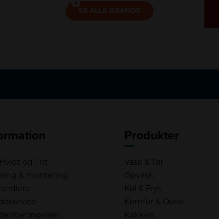
SE ALLE BRANDS
ormation
Produkter
vidt og Frit
Vask & Tør
ring & montering
Opvask
andlere
Køl & Frys
deservice
Komfur & Ovne
elsbetingelser
Køkken