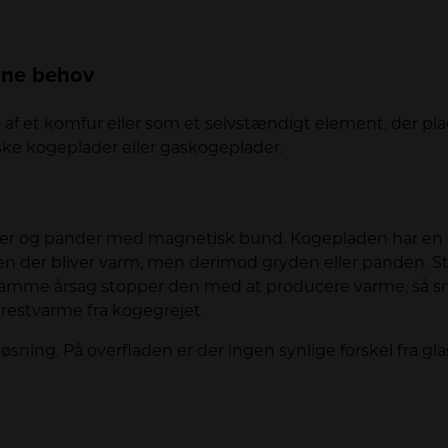
ine behov
 et komfur eller som et selvstændigt element, der plac
ke kogeplader eller gaskogeplader.
er og pander med magnetisk bund. Kogepladen har en el
den der bliver varm, men derimod gryden eller panden. St
 samme årsag stopper den med at producere varme, så sn
 restvarme fra kogegrejet.
sning. På overfladen er der ingen synlige forskel fra 