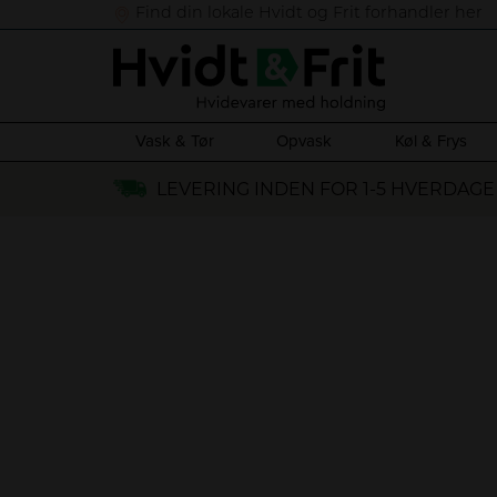
Find din lokale Hvidt og Frit forhandler her
Vask & Tør
Opvask
Køl & Frys
Hop
LEVERING INDEN FOR 1-5 HVERDAGE
til
indholdet
K