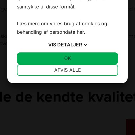
Jeg er ikke en robot
samtykke til disse formål.
uge en Bosterfunktion, som bringer en gryde med vand i
Læs mere om vores brug af cookies og
behandling af persondata
her
.
 skal betjenes, nogle er udstyret med knapper, andre 
VIS
DETALJER
 overveje, hvordan du helst vil betjene din kogeplade.
Vi spammer ikke! Læs vores
privatlivspolitik
hvis du vil vide mere.
JA
NEJ
OK
JA
NEJ
NØDVENDIGE
PRÆFERENCER
AFVIS ALLE
JA
NEJ
JA
NEJ
MARKETING
STATISTIK
lle de kendte kvalit
LINK
LINK