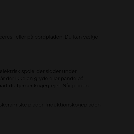
eres i eller på bordpladen. Du kan vælge
ektrisk spole, der sidder under
år der ikke en gryde eller pande på
art du fjerner kogegrejet. Når pladen
glaskeramiske plader. Induktionskogepladen