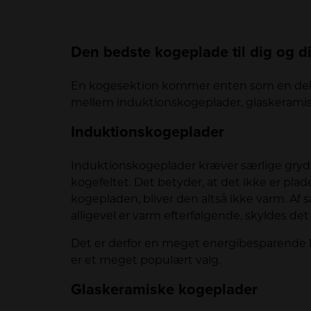
Den bedste kogeplade til dig og d
En kogesektion kommer enten som en del af
mellem induktionskogeplader, glaskeramis
Induktionskogeplader
Induktionskogeplader kræver særlige gryd
kogefeltet. Det betyder, at det ikke er pla
kogepladen, bliver den altså ikke varm. Af
alligevel er varm efterfølgende, skyldes det
Det er derfor en meget energibesparende lø
er et meget populært valg.
Glaskeramiske kogeplader