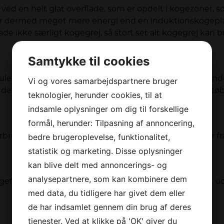
ed en helt glat overflade, som er opdelt i kogezoner, s
r dermed meget mere energi end en induktionskogeplad
 ikke særligt kogegrej, så stort set alt kogegrej kan 
Samtykke til cookies
ulere temperaturen under madlavning, ligesom ved indu
Vi og vores samarbejdspartnere bruger
g der er visse krav til installationen. De kommer ofte i s
teknologier, herunder cookies, til at
Tilmeld dig vores nyhedsbrev og
indsamle oplysninger om dig til forskellige
modtag stærke tilbud, tips,
konkurrencer og nyheder direkte i din
formål, herunder: Tilpasning af annoncering,
indbakke!
bedre brugeroplevelse, funktionalitet,
forbrug produktet har. Skalaen for kogeplader spænder f
statistik og marketing. Disse oplysninger
kan blive delt med annoncerings- og
Dit
navn
*
analysepartnere, som kan kombinere dem
efelter. Nogle kogeplader giver også mulighed for at ud
Din
med data, du tidligere har givet dem eller
email
*
de har indsamlet gennem din brug af deres
Jeg accepterer
vilkårene
tjenester. Ved at klikke på 'OK' giver du