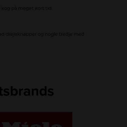
 kog på meget kort tid.
med drejeknapper og nogle tredje med
etsbrands
LINK
LINK