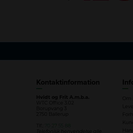
Kontaktinformation
Inf
Hvidt og Frit A.m.b.a.
Om H
WTC Office 3.02
Leve
Borupvang 3
2750 Ballerup
Forh
Kun
Tlf.:
70 27 55 88
Hand
Telefonisk henvendelse alle