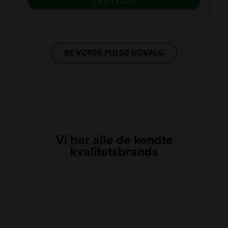
LÆG I KURV
SE VORES FULDE UDVALG
Vi har alle de kendte
kvalitetsbrands
LINK
LINK
LINK
LINK
LINK