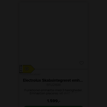
A
D
↑
G
Produktdatablad
te cm
Electrolux Skabsintegreret emhætte
EFU216W
 og tre
Funktionel emhætte med 3 hastigheder.
 blæser
Emhætten placeres i et skab over
mikr
rods af
kogesektionen.
grillef
1.599,-
oren et
laveste
geligt