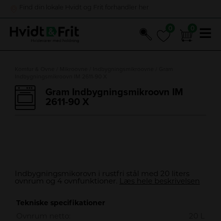
Find din lokale Hvidt og Frit forhandler her
0
0
0
0
Hop
til
Komfur & Ovne
/
Mikroovne
/
Indbygningsmikroovne
/ Gram
Indbygningsmikroovn IM 2611-90 X
indholdet
Gram Indbygningsmikroovn IM
2611-90 X
Indbygningsmikorovn i rustfri stål med 20 liters
ovnrum og 4 ovnfunktioner.
Læs hele beskrivelsen
Tekniske specifikationer
Ovnrum netto:
20 L