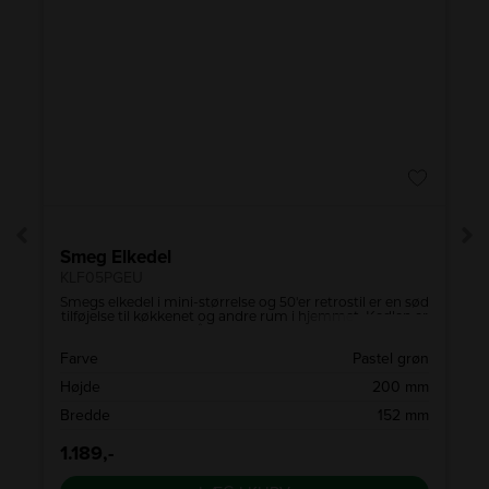
A
↑
G
Smeg Elkedel
KLF05PGEU
Smegs elkedel i mini-størrelse og 50'er retrostil er en sød
tilføjelse til køkkenet og andre rum i hjemmet. Kedlen er
perfekt til f.eks. små køkkener eller hjemmekontorer
takket være den lille størrelse.
d
Farve
Pastel grøn
m
Højde
200 mm
m
Bredde
152 mm
1.189,-