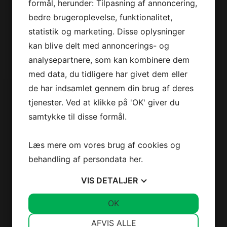
konkurrencer og nyheder
formål, herunder: Tilpasning af annoncering,
direkte i din indbakke!
bedre brugeroplevelse, funktionalitet,
statistik og marketing. Disse oplysninger
kan blive delt med annoncerings- og
Dit
SE VORES FULDE UDVALG
navn
*
analysepartnere, som kan kombinere dem
Din
med data, du tidligere har givet dem eller
email
*
de har indsamlet gennem din brug af deres
Jeg accepterer
vilkårene
tjenester. Ved at klikke på 'OK' giver du
Jeg er ikke en robot
Derfor er vi lidt bedre
samtykke til disse formål.
Læs mere om vores brug af cookies og
2+2 års garanti
behandling af persondata
her
.
Vi har udvidet garanti på udvalgte produkter
– så du er sikret i 4 år.
VIS
DETALJER
Vi spammer ikke! Læs vores
privatlivspolitik
hvis du vil vide
JA
NEJ
OK
JA
NEJ
Stort sortiment
mere.
NØDVENDIGE
PRÆFERENCER
Vi har et af Danmarks største sortimenter med
AFVIS ALLE