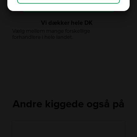
alle de kendte varemærker.
JA
NEJ
JA
NEJ
MARKETING
STATISTIK
Vi dækker hele DK
Vælg mellem mange forskellige
forhandlere i hele landet.
Andre kiggede også på