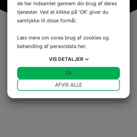
de har indsamlet gennem din brug af deres
tjenester. Ved at klikke på 'OK' giver du
samtykke til disse formål.
Læs mere om vores brug af cookies og
behandling af persondata
her
.
VIS
DETALJER
JA
NEJ
OK
JA
NEJ
NØDVENDIGE
PRÆFERENCER
AFVIS ALLE
JA
NEJ
JA
NEJ
MARKETING
STATISTIK