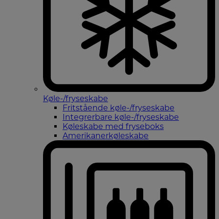
Køle-/fryseskabe
Fritstående køle-/fryseskabe
Integrerbare køle-/fryseskabe
Køleskabe med fryseboks
Amerikanerkøleskabe