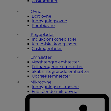
Gaskomfurer
Ovne
Bordovne
Indbygningsovne
Kombiovne
Kogeplader
Induktionskogeplader
Keramiske kogeplader
Gaskogeplader
Emhætter
Væghængte emhætter
Frithængende emhætter
Skabsintegrerede emhætter
Udtræksemhætter
Mikroovne
Indbygningsmikroovne
Fritstående mikroovne