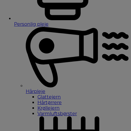
Personlig pleje
Hårpleje
Glattejern
Hårtørrere
Krøllejern
Varmluftsbørster