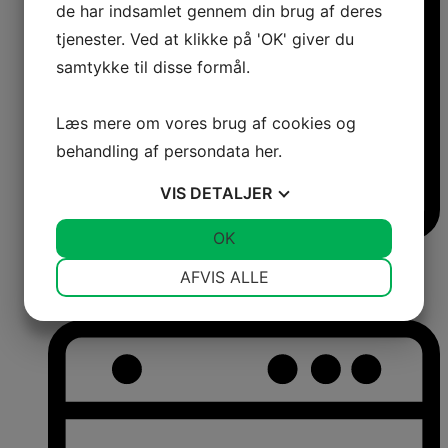
de har indsamlet gennem din brug af deres
tjenester. Ved at klikke på 'OK' giver du
samtykke til disse formål.
Læs mere om vores brug af cookies og
behandling af persondata
her
.
VIS
DETALJER
JA
NEJ
OK
JA
NEJ
Frysere
NØDVENDIGE
PRÆFERENCER
Fritstående frysere
AFVIS ALLE
Integrerbare frysere
JA
NEJ
JA
NEJ
Kummefrysere
MARKETING
STATISTIK