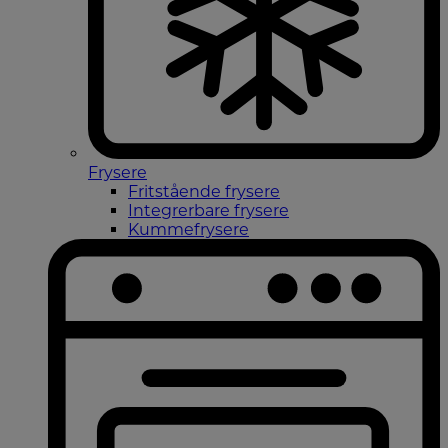
Frysere
Fritstående frysere
Integrerbare frysere
Kummefrysere