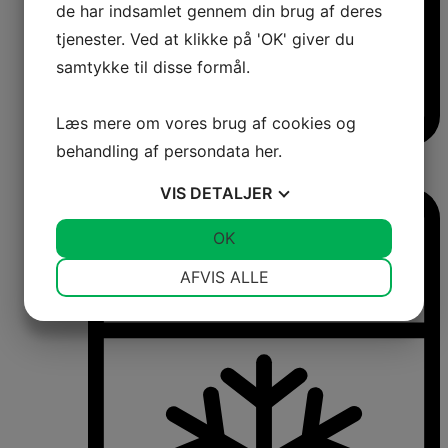
de har indsamlet gennem din brug af deres
tjenester. Ved at klikke på 'OK' giver du
samtykke til disse formål.
Læs mere om vores brug af cookies og
behandling af persondata
her
.
Vinkøleskabe
Vinkøleskabe
VIS
DETALJER
JA
NEJ
OK
JA
NEJ
NØDVENDIGE
PRÆFERENCER
AFVIS ALLE
JA
NEJ
JA
NEJ
MARKETING
STATISTIK