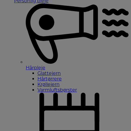
Personlig pleje
Hårpleje
Glattejern
Hårtørrere
Krøllejern
Varmluftsbørster