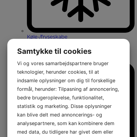
Køle-/fryseskabe
Fritstående køle-/fryseskabe
Integrerbare køle-/fryseskabe
Samtykke til cookies
Køleskabe med fryseboks
Amerikanerkøleskabe
Vi og vores samarbejdspartnere bruger
teknologier, herunder cookies, til at
indsamle oplysninger om dig til forskellige
formål, herunder: Tilpasning af annoncering,
bedre brugeroplevelse, funktionalitet,
statistik og marketing. Disse oplysninger
kan blive delt med annoncerings- og
analysepartnere, som kan kombinere dem
med data, du tidligere har givet dem eller