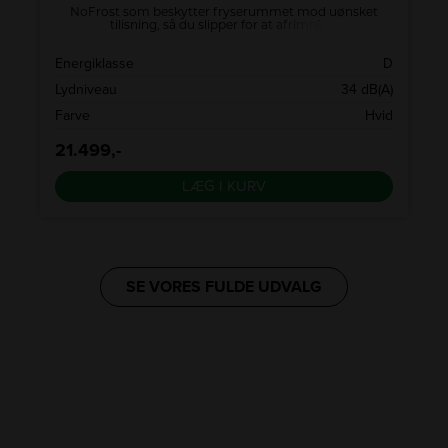
NoFrost som beskytter fryserummet mod uønsket
tilisning, så du slipper for at afrimning.
-
å
Energiklasse
D
m
Lydniveau
34 dB(A)
m
Farve
Hvid
21.499,-
LÆG I KURV
SE VORES FULDE UDVALG