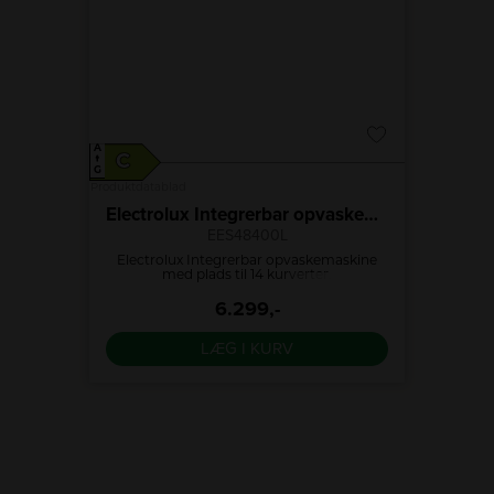
A
A
C
D
↑
↑
G
G
Produktdatablad
Produktdat
ine
Electrolux Integrerbar opvaskemaskine
EES48400L
rbedrer
Electrolux Integrerbar opvaskemaskine
Opvask
en ved
med plads til 14 kurverter.
hvid 
i den
smart
6.299,-
sikrer
fleks
lavere
LÆG I KURV