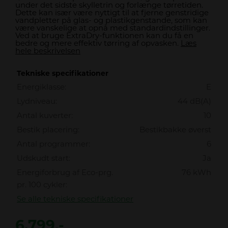
under det sidste skylletrin og forlænge tørretiden.
Dette kan især være nyttigt til at fjerne genstridige
vandpletter på glas- og plastikgenstande, som kan
være vanskelige at opnå med standardindstillinger.
Ved at bruge ExtraDry-funktionen kan du få en
bedre og mere effektiv tørring af opvasken.
Læs
hele beskrivelsen
Tekniske specifikationer
Energiklasse:
E
Lydniveau:
44 dB(A)
Antal kuverter:
10
Bestik placering:
Bestikbakke øverst
Antal programmer:
6
Udskudt start:
Ja
Energiforbrug af Eco-prg.
76 kWh
pr. 100 cykler:
Se alle tekniske specifikationer
6.799,-