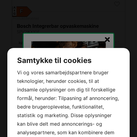
A
F
↑
G
Produktdatablad
Bosch Integrerbar opvaskemaskine
SPV2IKX10E
Smal (45 cm) opvaskemaskine til indbygning med
køkkenlåge. Du supplerer dig selv med en tømrerlåge i
samme design som resten af dine køkkenlåger.
Energiklasse
F
Samtykke til cookies
Lydniveau
48 dB(A)
Antal kuverter
9
Vi og vores samarbejdspartnere bruger
5.499,-
teknologier, herunder cookies, til at
indsamle oplysninger om dig til forskellige
Tilmeld dig vores
LÆG I KURV
nyhedsbrev og modtag
formål, herunder: Tilpasning af annoncering,
stærke tilbud, tips,
bedre brugeroplevelse, funktionalitet,
konkurrencer og nyheder
statistik og marketing. Disse oplysninger
direkte i din indbakke!
SE VORES FULDE UDVALG
kan blive delt med annoncerings- og
analysepartnere, som kan kombinere dem