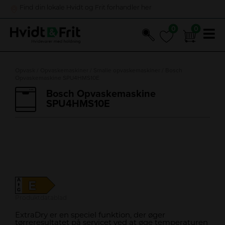
Find din lokale Hvidt og Frit forhandler her
0
0
0
0
Hop
til
Opvask
/
Opvaskemaskiner
/
Smalle opvaskemaskiner
/ Bosch
Opvaskemaskine SPU4HMS10E
indholdet
Bosch Opvaskemaskine
SPU4HMS10E
A
E
↑
G
Produktdatablad
ExtraDry er en speciel funktion, der øger
tørreresultatet på servicet ved at øge temperaturen