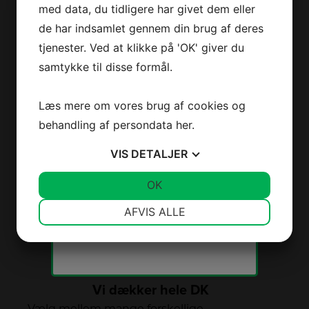
Dit
med data, du tidligere har givet dem eller
navn
*
de har indsamlet gennem din brug af deres
Din
email
*
tjenester. Ved at klikke på 'OK' giver du
Derfor er vi lidt bedre
Jeg accepterer
vilkårene
samtykke til disse formål.
Jeg er ikke en robot
2+2 års garanti
Læs mere om vores brug af cookies og
Vi har udvidet garanti på udvalgte
behandling af persondata
her
.
produkter
– så du er sikret i 4 år.
VIS
DETALJER
JA
NEJ
OK
JA
NEJ
Vi spammer ikke! Læs vores
Stort sortiment
privatlivspolitik
hvis du vil vide
NØDVENDIGE
PRÆFERENCER
AFVIS ALLE
Vi har et af Danmarks største
mere.
sortimenter med alle de kendte
JA
NEJ
JA
NEJ
varemærker.
MARKETING
STATISTIK
Vi dækker hele DK