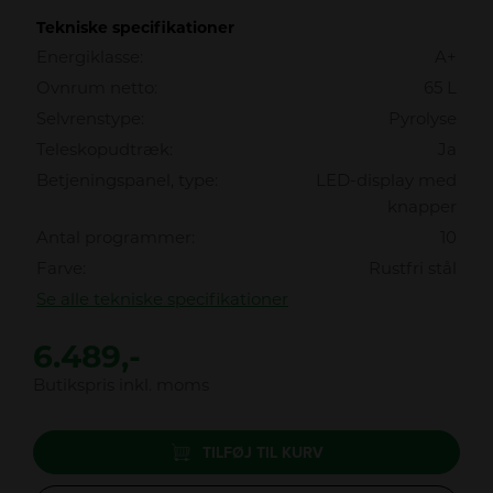
Tekniske specifikationer
Energiklasse:
A+
Ovnrum netto:
65 L
Selvrenstype:
Pyrolyse
Teleskopudtræk:
Ja
Betjeningspanel, type:
LED-display med
knapper
Antal programmer:
10
Farve:
Rustfri stål
Se alle tekniske specifikationer
6.489,-
Butikspris inkl. moms
TILFØJ TIL KURV