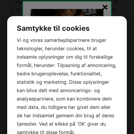
A
Energiklasse
A
rengøring let.
L
Ovnrum netto
65 L
e
Selvrenstype
AquaClean
Samtykke til cookies
4.999,-
LÆG I KURV
Vi og vores samarbejdspartnere bruger
teknologier, herunder cookies, til at
Tilmeld dig vores
indsamle oplysninger om dig til forskellige
nyhedsbrev og modtag
formål, herunder: Tilpasning af annoncering,
SE VORES FULDE UDVALG
stærke tilbud, tips,
bedre brugeroplevelse, funktionalitet,
konkurrencer og nyheder
statistik og marketing. Disse oplysninger
direkte i din indbakke!
kan blive delt med annoncerings- og
analysepartnere, som kan kombinere dem
Dit
med data, du tidligere har givet dem eller
Derfor er vi lidt bedre
navn
*
Din
de har indsamlet gennem din brug af deres
email
*
tjenester. Ved at klikke på 'OK' giver du
2+2 års garanti
Jeg accepterer
vilkårene
samtykke til disse formål.