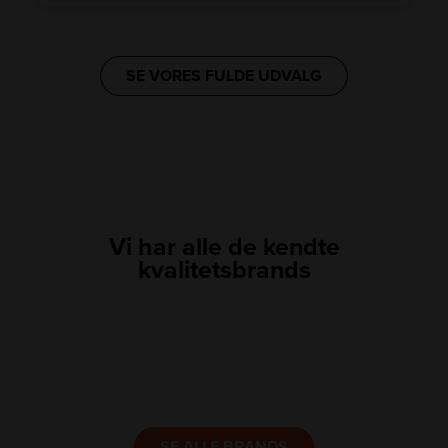
SE VORES FULDE UDVALG
Vi har alle de kendte
kvalitetsbrands
LINK
LINK
LINK
LINK
LINK
LINK
SE ALLE BRANDS