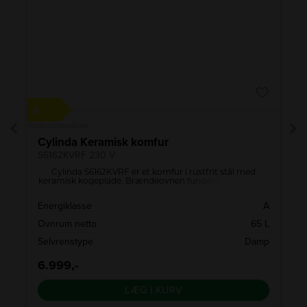
A
A
↑
G
Produktdatablad
Pro
Cylinda Keramisk komfur
S6162KVRF 230 V
Cylinda S6162KVRF er et komfur i rustfrit stål med
s
keramisk kogeplade. Brændeovnen fungerer med 230 V
udtag.
d
Energiklasse
A
W
Ovnrum netto
65 L
r
Selvrenstype
Damp
6.999,-
LÆG I KURV