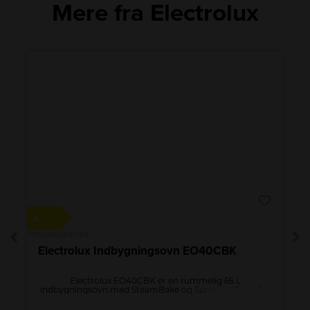
Mere fra Electrolux
A
A
Produktdatablad
Pro
Electrolux Indbygningsovn EO40CBK
Electrolux EO40CBK er en rummelig 65 L
indbygningsovn med SteamBake og SurroundCook for
jævn bagning. Multilevel Cooking, hurtig opvarmning,
LED‑display og katalyse/AquaClean gør madlavning og