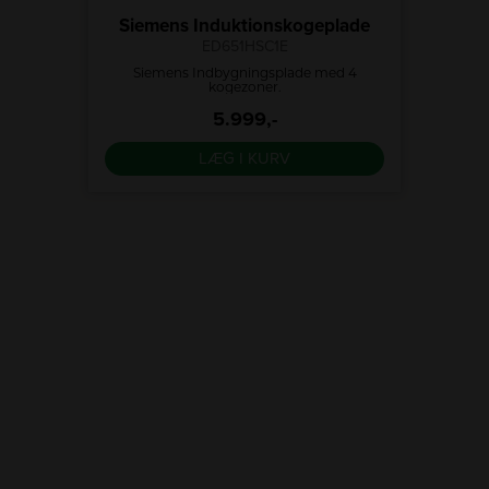
Siemens Induktionskogeplade
ED651HSC1E
tål med
Siemens Indbygningsplade med 4
Hvi
riste .
kogezoner.
kogezo
b
5.999,-
ovn
LÆG I KURV