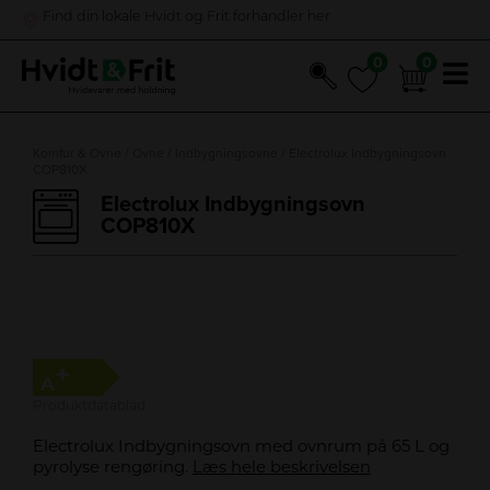
Find din lokale Hvidt og Frit forhandler her
0
0
0
0
Hop
til
Komfur & Ovne
/
Ovne
/
Indbygningsovne
/ Electrolux Indbygningsovn
COP810X
indholdet
Electrolux Indbygningsovn
COP810X
O
G
T
D
F
I
R
V
I
H
+
T
A
I
Å
T
R
N
S
A
G
R
A
Produktdatablad
Electrolux Indbygningsovn med ovnrum på 65 L og
pyrolyse rengøring.
Læs hele beskrivelsen