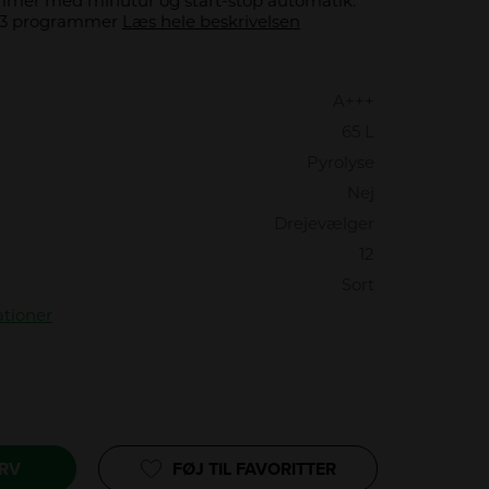
Timer med minutur og start-stop automatik.
d 3 programmer
Læs hele beskrivelsen
A+++
65 L
Pyrolyse
Nej
Drejevælger
12
Sort
ationer
URV
FØJ TIL FAVORITTER