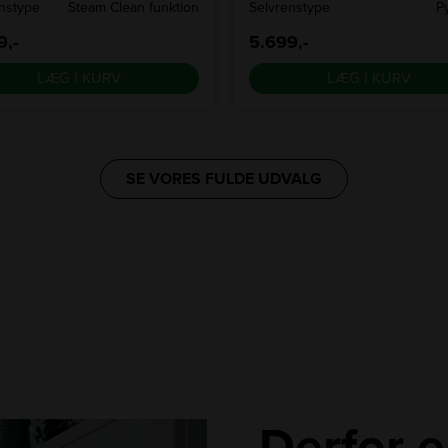
nstype
Steam Clean funktion
Selvrenstype
P
9,-
5.699,-
LÆG I KURV
LÆG I KURV
SE VORES FULDE UDVALG
Derfor e