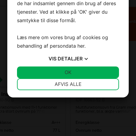
de har indsamlet gennem din brug af deres
Jeg accepterer
vilkårene
tjenester. Ved at klikke på 'OK' giver du
Jeg er ikke en robot
samtykke til disse formål.
Vi anb
Læs mere om vores brug af cookies og
behandling af persondata
her
.
VIS
DETALJER
Vi spammer ikke! Læs vores
privatlivspolitik
hvis du vil vide mere.
JA
NEJ
OK
JA
NEJ
+
A
NØDVENDIGE
PRÆFERENCER
AFVIS ALLE
tablad
Produktdatablad
 Indbygningsovn
JA
NEJ
Gram Indbygningsovn
JA
NEJ
10-90 B
IOP 16663-92 B
MARKETING
STATISTIK
unktionsovn med 11+1 funktioner
Multifunktionsovn fra Gram med 
tra stort ovnrum på 77 liter. Den
funktioner, bl.a. ægte varmluft,
tyret med PushPull knapper og
optønings- og pizzafunktion. Pyr
 dyb bradepande.
rengøring med 3 programmer.
klasse
A+++
Energiklasse
m netto
77 L
Ovnrum netto