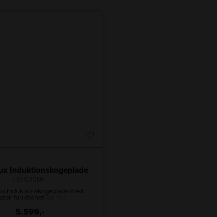
A
A
↑
G
Produktdatablad
lux Induktionskogeplade
Thermex Emhætte Dec
HOI630MF
Decor 840.527.23.8468
lux induktionskogeplade med
Vægmonteret emhætte fra Th
ter-funktionen og Hob2Hood-
rustfrit stål med 3 hastigheder p
funktionen.
forsinkelsestimer.
5.599,-
4.999,-