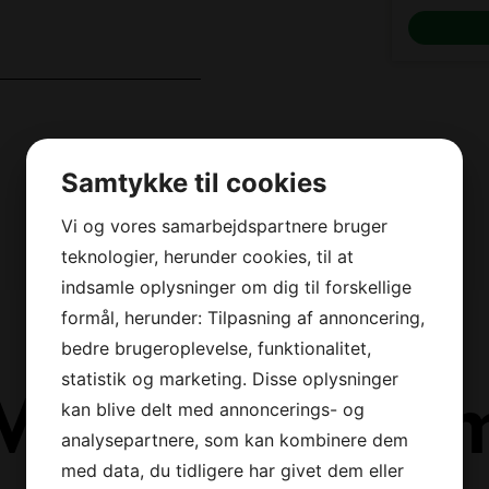
LÆG I KURV
Samtykke til cookies
Vi og vores samarbejdspartnere bruger
teknologier, herunder cookies, til at
Tilmeld dig vores nyhedsbrev og
modtag stærke tilbud, tips,
indsamle oplysninger om dig til forskellige
konkurrencer og nyheder direkte i din
formål, herunder: Tilpasning af annoncering,
indbakke!
bedre brugeroplevelse, funktionalitet,
statistik og marketing. Disse oplysninger
Mere fra Gra
kan blive delt med annoncerings- og
Dit
navn
*
analysepartnere, som kan kombinere dem
Din
med data, du tidligere har givet dem eller
email
*