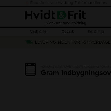
Find din lokale Hvidt og Frit forhandler her
Vask & Tør
Opvask
Køl & Frys
Hop
LEVERING INDEN FOR 1-5 HVERDAGE
til
indholdet
KOMFUR & OVNE
/
OVNE
/
INDBYGNINGSOVNE
/ GRAM 
Gram Indbygningsov