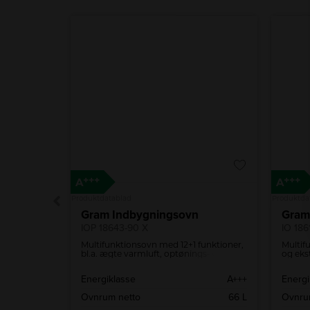
+++
+++
A
A
Produktdatablad
Produktda
Gram Indbygningsovn
Gram
IOP 18643-90 X
IO 186
funktioner
Multifunktionsovn med 12+1 funktioner,
Multif
liter. Den
bl.a. ægte varmluft, optønings- og
og eks
napper og
pizzafunktion. Pyrolyse rengøring med
er uds
3 programmer og TouchTimer.
ekstra
A
Energiklasse
A+++
Energi
77 L
Ovnrum netto
66 L
Ovnru