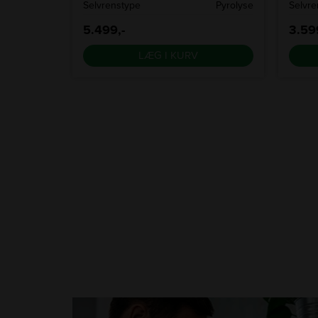
an funktion
Selvrenstype
Pyrolyse
Selvre
5.499,-
3.59
LÆG I KURV