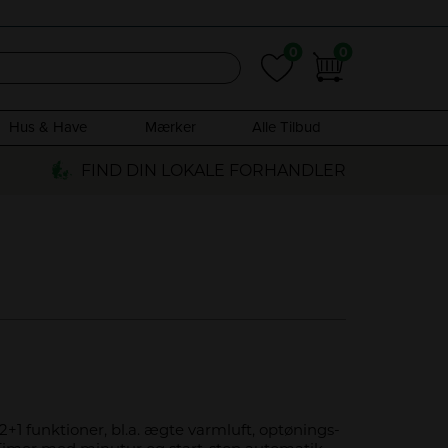
0
0
0
0
Hus & Have
Mærker
Alle Tilbud
FIND DIN LOKALE FORHANDLER
+1 funktioner, bl.a. ægte varmluft, optønings-