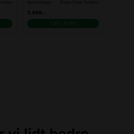
yrolyse
Selvrenstype
Steam Clean funktion
Selvrenst
3.699,-
3.299,-
LÆG I KURV
r vi lidt bedre