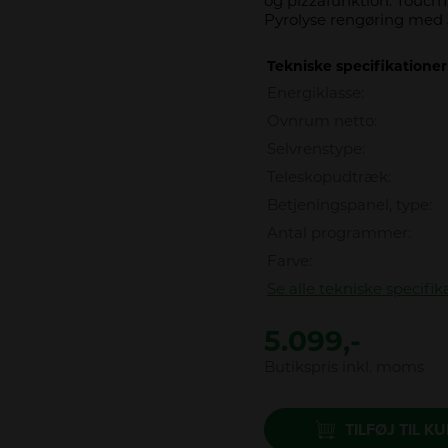
og pizzafunktion. Touch
Pyrolyse rengøring me
Tekniske specifikationer
Energiklasse:
Ovnrum netto:
Selvrenstype:
Teleskopudtræk:
Betjeningspanel, type:
Antal programmer:
Farve:
Se alle tekniske specifik
5.099,-
Butikspris inkl. moms
TILFØJ TIL K