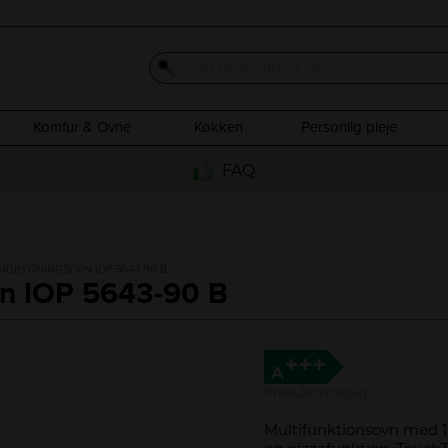
Komfur & Ovne
Køkken
Personlig pleje
FAQ
INDBYGNINGSOVN IOP 5643-90 B
n IOP 5643-90 B
+++
A
Produktdatablad
Multifunktionsovn med 12