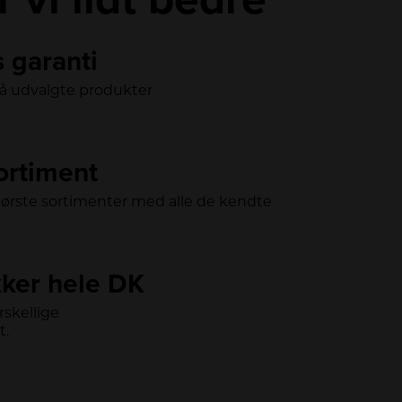
s garanti
på udvalgte produkter
sortiment
tørste sortimenter med alle de kendte
ker hele DK
skellige
t.