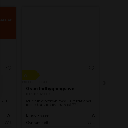
efaler
A
A
Produktdatablad
Produktdatabl
Gram Indbygningsovn
Gram In
IO 18610-90 X
IO 5610-9
12+1
Multifunktionsovn med 11+1 funktioner
Multifunkt
og ekstra stort ovnrum på 77 liter. Den
bl.a. ægte 
olyse
er udstyret med PushPull knapper og
pizzafunkti
en ekstra dyb bradepande.
dyb brade
A+
Energiklasse
A
Energiklas
77 L
Ovnrum netto
77 L
Ovnrum ne