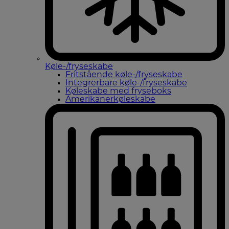
Køle-/fryseskabe
Fritstående køle-/fryseskabe
Integrerbare køle-/fryseskabe
Køleskabe med fryseboks
Amerikanerkøleskabe