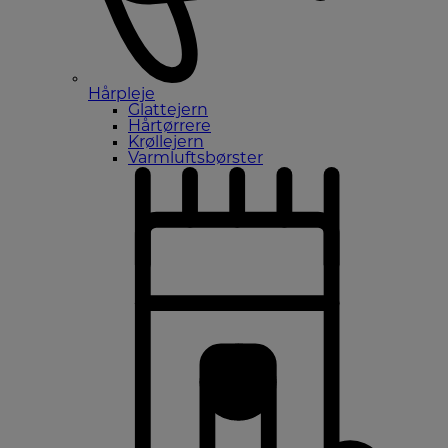
Hårpleje
Glattejern
Hårtørrere
Krøllejern
Varmluftsbørster