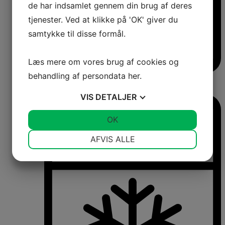
de har indsamlet gennem din brug af deres
tjenester. Ved at klikke på 'OK' giver du
samtykke til disse formål.
Læs mere om vores brug af cookies og
behandling af persondata
her
.
Vinkøleskabe
Vinkøleskabe
VIS
DETALJER
JA
NEJ
OK
JA
NEJ
NØDVENDIGE
PRÆFERENCER
AFVIS ALLE
JA
NEJ
JA
NEJ
MARKETING
STATISTIK