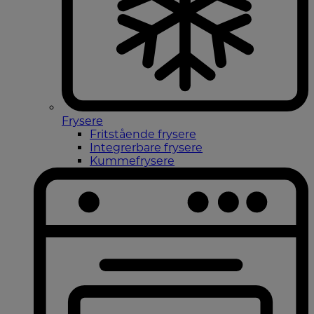
Frysere
Fritstående frysere
Integrerbare frysere
Kummefrysere