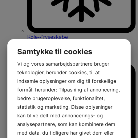
Køle-/fryseskabe
Fritstående køle-/fryseskabe
Integrerbare køle-/fryseskabe
Samtykke til cookies
Køleskabe med fryseboks
Amerikanerkøleskabe
Vi og vores samarbejdspartnere bruger
teknologier, herunder cookies, til at
indsamle oplysninger om dig til forskellige
formål, herunder: Tilpasning af annoncering,
bedre brugeroplevelse, funktionalitet,
statistik og marketing. Disse oplysninger
kan blive delt med annoncerings- og
analysepartnere, som kan kombinere dem
med data, du tidligere har givet dem eller