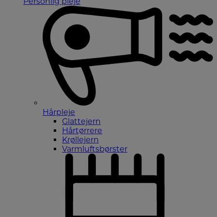
Personlig pleje
Hårpleje
Glattejern
Hårtørrere
Krøllejern
Varmluftsbørster