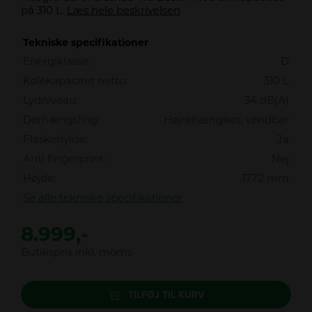
på 310 L.
Læs hele beskrivelsen
Tekniske specifikationer
Energiklasse:
D
Kølekapacitet netto:
310 L
Lydniveau:
34 dB(A)
Dørhængsling:
Højrehænglset, vendbar
Flaskehylde:
Ja
Anti fingerprint:
Nej
Højde:
1772 mm
Se alle tekniske specifikationer
8.999,-
Butikspris inkl. moms
TILFØJ TIL KURV