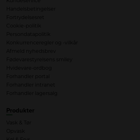
Kundeservice
Handelsbetingelser
Fortrydelsesret
Cookie-politik
Persondatapolitik
Konkurrenceregler og -vilkår
Afmeld nyhedsbrev
Fødevarestyrelsens smiley
Hvidevare-ordbog
Forhandler portal
Forhandler intranet
Forhandler lagersalg
Produkter
Vask & Tør
Opvask
Køl & Frys