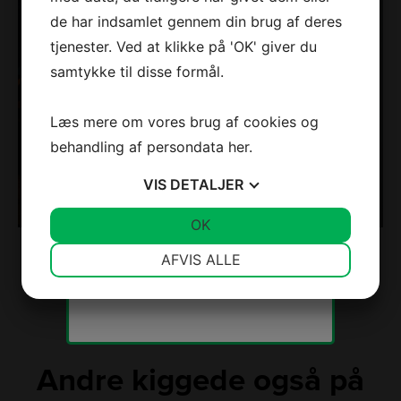
navn
*
de har indsamlet gennem din brug af deres
Din
email
*
tjenester. Ved at klikke på 'OK' giver du
Jeg accepterer
vilkårene
samtykke til disse formål.
Jeg er ikke en robot
Læs mere om vores brug af cookies og
behandling af persondata
her
.
VIS
DETALJER
JA
NEJ
OK
JA
NEJ
Vi spammer ikke! Læs vores
NØDVENDIGE
PRÆFERENCER
privatlivspolitik
hvis du vil vide
AFVIS ALLE
mere.
JA
NEJ
JA
NEJ
MARKETING
STATISTIK
Andre kiggede også på