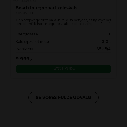
Produktdatablad
Bosch Integrerbart køleskab
KIR81VFE0
Den støjsvage drift på kun 35 dBa betyder, at køleskabet
problemfrit kan integreres i åbne planløsninger uden at
forstyrre. LED-belysningen giver et klart, men blødt lys,
der effektivt oplyser hvert hjørne uden at blænde.
Energiklasse
E
Kølekapacitet netto
310 L
Lydniveau
35 dB(A)
9.999,-
LÆG I KURV
SE VORES FULDE UDVALG