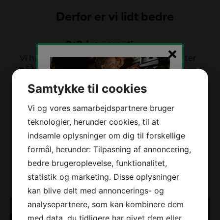
Derfor er vi lidt bedre
2+2 års garanti
Vi har udvidet garanti på udvalgte produkter
– så du er sikret i 4 år.
Samtykke til cookies
Stort sortiment
Vi og vores samarbejdspartnere bruger
Vi har et af Danmarks største sortimenter med
teknologier, herunder cookies, til at
alle de kendte varemærker.
Tilmeld dig vores
indsamle oplysninger om dig til forskellige
nyhedsbrev og modtag
formål, herunder: Tilpasning af annoncering,
stærke tilbud, tips,
Vi dækker hele DK
bedre brugeroplevelse, funktionalitet,
konkurrencer og nyheder
Vælg mellem mange forskellige
statistik og marketing. Disse oplysninger
direkte i din indbakke!
forhandlere i hele landet.
kan blive delt med annoncerings- og
analysepartnere, som kan kombinere dem
Dit
med data, du tidligere har givet dem eller