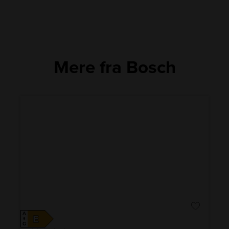
Mere fra Bosch
A
E
↑
G