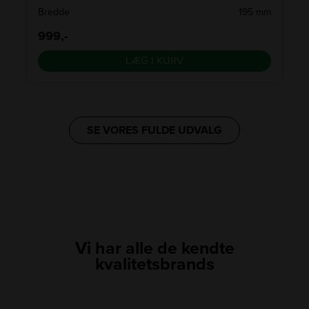
d
Bredde
195 mm
999,-
LÆG I KURV
SE VORES FULDE UDVALG
Vi har alle de kendte
kvalitetsbrands
LINK