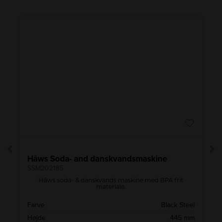
r
CU XXL AutoDos
Hâws Soda- and danskvandsmaskine
SSM202185
t
Hâws soda- & danskvands maskine med BPA frit
materiale.
A
Farve
Black Steel
)
Højde
445 mm