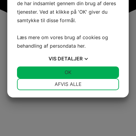
de har indsamlet gennem din brug af deres
tjenester. Ved at klikke på 'OK' giver du
samtykke til disse formål.
Læs mere om vores brug af cookies og
behandling af persondata
her
.
VIS
DETALJER
JA
NEJ
OK
JA
NEJ
NØDVENDIGE
PRÆFERENCER
AFVIS ALLE
JA
NEJ
JA
NEJ
MARKETING
STATISTIK