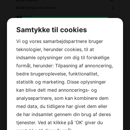
9
Antal flasker
83
1
Antal temperaturzoner
2
37.999,-
Samtykke til cookies
LÆG I KURV
Vi og vores samarbejdspartnere bruger
Tilmeld dig vores
teknologier, herunder cookies, til at
nyhedsbrev og modtag
stærke tilbud, tips,
indsamle oplysninger om dig til forskellige
SE VORES FULDE UDVALG
konkurrencer og nyheder
formål, herunder: Tilpasning af annoncering,
direkte i din indbakke!
bedre brugeroplevelse, funktionalitet,
statistik og marketing. Disse oplysninger
kan blive delt med annoncerings- og
Dit
navn
*
Derfor er vi lidt bedre
analysepartnere, som kan kombinere dem
Din
med data, du tidligere har givet dem eller
email
*
2+2 års garanti
de har indsamlet gennem din brug af deres
Jeg accepterer
vilkårene
Vi har udvidet garanti på udvalgte produkter
tjenester. Ved at klikke på 'OK' giver du
Jeg er ikke en robot
– så du er sikret i 4 år.