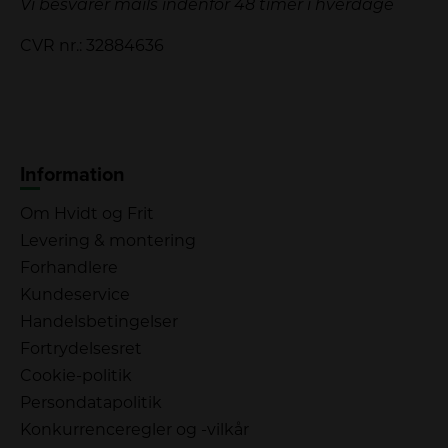
Vi besvarer mails indenfor 48 timer i hverdage
CVR nr.: 32884636
Information
Om Hvidt og Frit
Levering & montering
Forhandlere
Kundeservice
Handelsbetingelser
Fortrydelsesret
Cookie-politik
Persondatapolitik
Konkurrenceregler og -vilkår