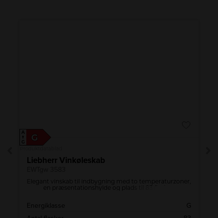
A
A
G
↑
↑
G
G
Produktdatablad
Pro
Liebherr Vinkøleskab
EWTgw 3583
Elegant vinskab til indbygning med to temperaturzoner,
en præsentationshylde og plads til 83 flasker.
F
Energiklasse
G