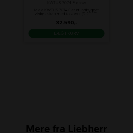
l/frys
KWTUS 7074 F obsw
Liebh
får du
Miele KWTUS 7074 F er et indbygget
Med 
dsløb,
vinkøleskab med to zoner (5–20 °C),
aldrig 
 for
ActiveHumidity og DynaCool. Fleksible
igen. N
sedelen.
bøgehylder med FlexiFrame, 92 liter
32.590,-
CBNBSD
kapacitet, dæmpbar LED, 34 dB og
Miele@home. Elegant obsidiansort
LÆG I KURV
glasfront.
Mere fra Liebherr