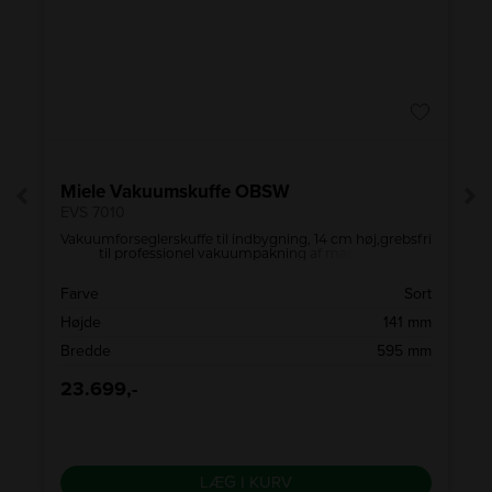
A
↑
G
Pro
Miele Vakuumskuffe OBSW
EVS 7010
r
Vakuumforseglerskuffe til indbygning, 14 cm høj,grebsfri
til professionel vakuumpakning af madvarer.
E
Farve
Sort
)
Højde
141 mm
d
Bredde
595 mm
23.699,-
LÆG I KURV