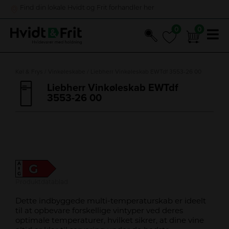
Find din lokale Hvidt og Frit forhandler her
0
0
0
0
Hop
til
Køl & Frys
/
Vinkøleskabe
/ Liebherr Vinkøleskab EWTdf 3553-26 00
indholdet
Liebherr Vinkøleskab EWTdf
3553-26 00
A
G
↑
G
Produktdatablad
Dette indbyggede multi-temperaturskab er ideelt
til at opbevare forskellige vintyper ved deres
optimale temperaturer, hvilket sikrer, at dine vine