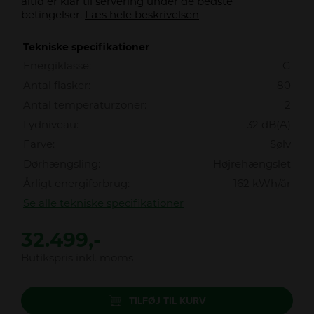
altid er klar til servering under de bedste
betingelser.
Læs hele beskrivelsen
Tekniske specifikationer
Energiklasse:
G
Antal flasker:
80
Antal temperaturzoner:
2
Lydniveau:
32 dB(A)
Farve:
Sølv
Dørhængsling:
Højrehængslet
Årligt energiforbrug:
162 kWh/år
Se alle tekniske specifikationer
32.499,-
Butikspris inkl. moms
TILFØJ TIL KURV