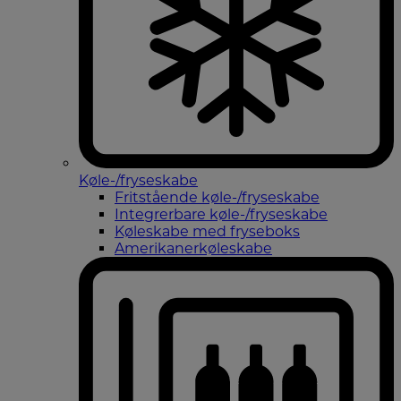
Køle-/fryseskabe
Fritstående køle-/fryseskabe
Integrerbare køle-/fryseskabe
Køleskabe med fryseboks
Amerikanerkøleskabe