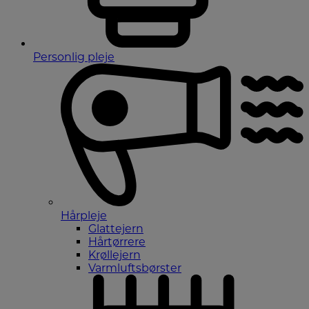
Personlig pleje
Hårpleje
Glattejern
Hårtørrere
Krøllejern
Varmluftsbørster