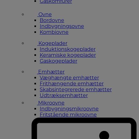
Gaskomfurer
Ovne
Bordovne
Indbygningsovne
Kombiovne
Kogeplader
Induktionskogeplader
Keramiske kogeplader
Gaskogeplader
Emhætter
Væghængte emhætter
Frithængende emhætter
Skabsintegrerede emhætter
Udtræksemhætter
Mikroovne
Indbygningsmikroovne
Fritstående mikroovne