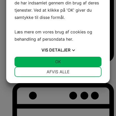
de har indsamlet gennem din brug af deres
tjenester. Ved at klikke på 'OK' giver du
samtykke til disse formål.
Læs mere om vores brug af cookies og
behandling af persondata
her
.
VIS
DETALJER
JA
NEJ
OK
JA
NEJ
Frysere
NØDVENDIGE
PRÆFERENCER
Fritstående frysere
AFVIS ALLE
Integrerbare frysere
JA
NEJ
JA
NEJ
Kummefrysere
MARKETING
STATISTIK