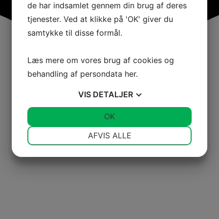
de har indsamlet gennem din brug af deres
tjenester. Ved at klikke på 'OK' giver du
samtykke til disse formål.
Læs mere om vores brug af cookies og
behandling af persondata
her
.
VIS
DETALJER
JA
NEJ
OK
JA
NEJ
NØDVENDIGE
PRÆFERENCER
AFVIS ALLE
JA
NEJ
JA
NEJ
MARKETING
STATISTIK