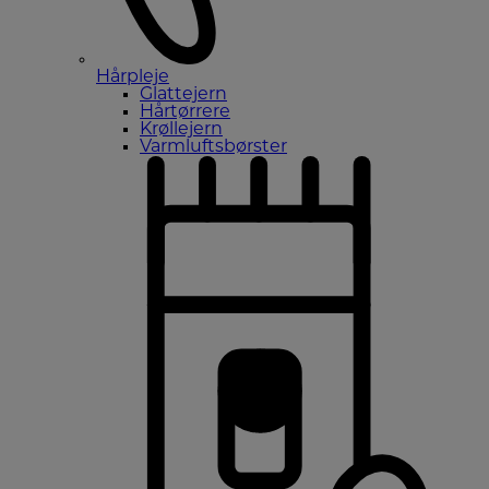
Hårpleje
Glattejern
Hårtørrere
Krøllejern
Varmluftsbørster