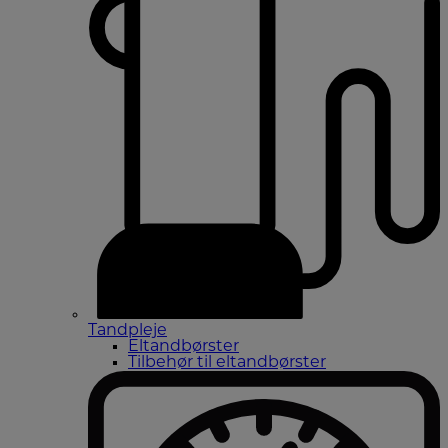
Tandpleje
Eltandbørster
Tilbehør til eltandbørster