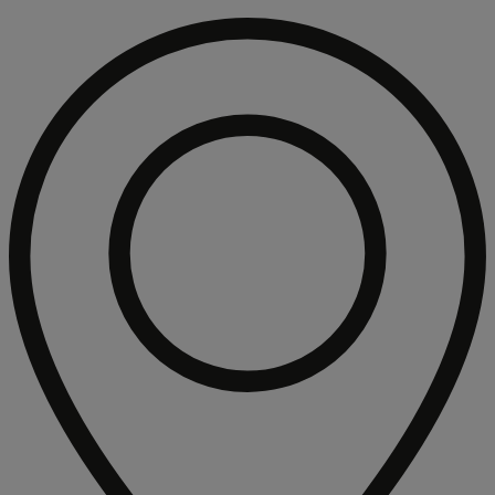
Hop
til
indholdet