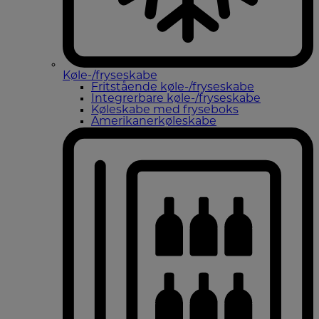
Køle-/fryseskabe
Fritstående køle-/fryseskabe
Integrerbare køle-/fryseskabe
Køleskabe med fryseboks
Amerikanerkøleskabe