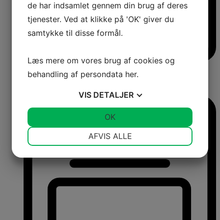
de har indsamlet gennem din brug af deres
tjenester. Ved at klikke på 'OK' giver du
samtykke til disse formål.
Læs mere om vores brug af cookies og
Frysere
behandling af persondata
her
.
Fritstående frysere
Integrerbare frysere
Kummefrysere
VIS
DETALJER
JA
NEJ
OK
JA
NEJ
NØDVENDIGE
PRÆFERENCER
AFVIS ALLE
JA
NEJ
JA
NEJ
MARKETING
STATISTIK