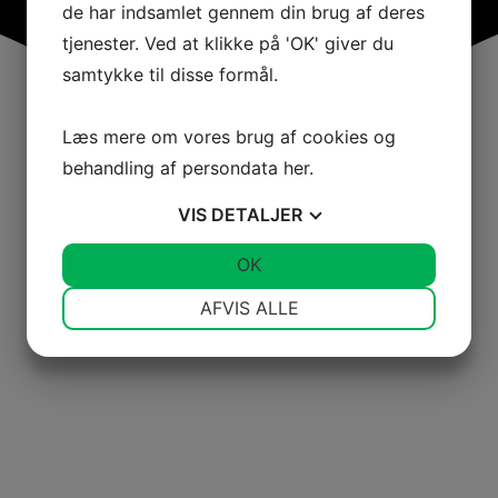
de har indsamlet gennem din brug af deres
tjenester. Ved at klikke på 'OK' giver du
samtykke til disse formål.
Læs mere om vores brug af cookies og
behandling af persondata
her
.
VIS
DETALJER
JA
NEJ
OK
JA
NEJ
NØDVENDIGE
PRÆFERENCER
AFVIS ALLE
JA
NEJ
JA
NEJ
MARKETING
STATISTIK